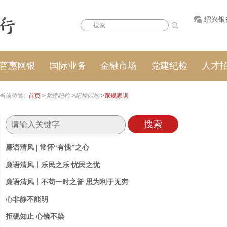
绍兴银
普惠网银
国际业务
金融市场
党建纪检
人才
当前位置:
首页
>
党建纪检
>
纪检园地
>
家规家训
廉语清风 | 常怀“有愧”之心
廉语清风丨乐民之乐 忧民之忧
廉语清风丨不苟一时之誉 思为利于无穷
心非静不能明
拒砚知止 心镜不染