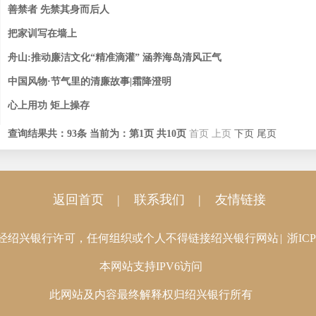
善禁者 先禁其身而后人
把家训写在墙上
舟山:推动廉洁文化“精准滴灌” 涵养海岛清风正气
中国风物·节气里的清廉故事|霜降澄明
心上用功 矩上操存
查询结果共：
93
条
当前为：第
1
页 共
10
页
首页
上页
下页
尾页
返回首页
|
联系我们
|
友情链接
经绍兴银行许可，任何组织或个人不得链接绍兴银行网站
|
浙ICP
本网站支持IPV6访问
此网站及内容最终解释权归绍兴银行所有